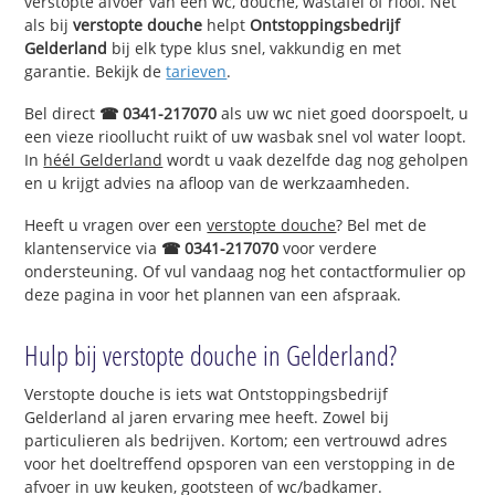
verstopte afvoer van een wc, douche, wastafel of riool. Net
als bij
verstopte douche
helpt
Ontstoppingsbedrijf
Gelderland
bij elk type klus snel, vakkundig en met
garantie. Bekijk de
tarieven
.
Bel direct
☎ 0341-217070
als uw wc niet goed doorspoelt, u
een vieze rioollucht ruikt of uw wasbak snel vol water loopt.
In
héél Gelderland
wordt u vaak dezelfde dag nog geholpen
en u krijgt advies na afloop van de werkzaamheden.
Heeft u vragen over een
verstopte douche
? Bel met de
klantenservice via
☎ 0341-217070
voor verdere
ondersteuning. Of vul vandaag nog het contactformulier op
deze pagina in voor het plannen van een afspraak.
Hulp bij verstopte douche in Gelderland?
Verstopte douche is iets wat Ontstoppingsbedrijf
Gelderland al jaren ervaring mee heeft. Zowel bij
particulieren als bedrijven. Kortom; een vertrouwd adres
voor het doeltreffend opsporen van een verstopping in de
afvoer in uw keuken, gootsteen of wc/badkamer.