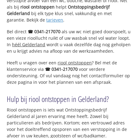
verstopte afvoer van een wc, douche, wastafel of riool. Net
als bij
riool ontstoppen
helpt
Ontstoppingsbedrijf
Gelderland
bij elk type klus snel, vakkundig en met
garantie. Bekijk de
tarieven
.
Bel direct
☎ 0341-217070
als uw wc niet goed doorspoelt, u
een vieze rioollucht ruikt of uw wasbak snel vol water loopt.
In
héél Gelderland
wordt u vaak dezelfde dag nog geholpen
en u krijgt advies na afloop van de werkzaamheden.
Heeft u vragen over een
riool ontstoppen
? Bel met de
klantenservice via
☎ 0341-217070
voor verdere
ondersteuning. Of vul vandaag nog het contactformulier op
deze pagina in voor het plannen van een afspraak.
Hulp bij riool ontstoppen in Gelderland?
Riool ontstoppen is iets wat Ontstoppingsbedrijf
Gelderland al jaren ervaring mee heeft. Zowel bij
particulieren als bedrijven. Kortom; een vertrouwd adres
voor het doeltreffend opsporen van een verstopping in de
afvoer in uw keuken, gootsteen of wc/badkamer.