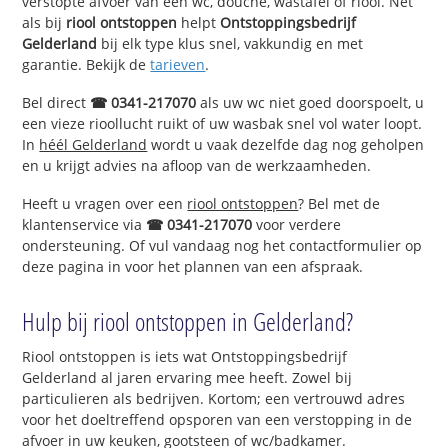
verstopte afvoer van een wc, douche, wastafel of riool. Net
als bij
riool ontstoppen
helpt
Ontstoppingsbedrijf
Gelderland
bij elk type klus snel, vakkundig en met
garantie. Bekijk de
tarieven
.
Bel direct
☎ 0341-217070
als uw wc niet goed doorspoelt, u
een vieze rioollucht ruikt of uw wasbak snel vol water loopt.
In
héél Gelderland
wordt u vaak dezelfde dag nog geholpen
en u krijgt advies na afloop van de werkzaamheden.
Heeft u vragen over een
riool ontstoppen
? Bel met de
klantenservice via
☎ 0341-217070
voor verdere
ondersteuning. Of vul vandaag nog het contactformulier op
deze pagina in voor het plannen van een afspraak.
Hulp bij riool ontstoppen in Gelderland?
Riool ontstoppen is iets wat Ontstoppingsbedrijf
Gelderland al jaren ervaring mee heeft. Zowel bij
particulieren als bedrijven. Kortom; een vertrouwd adres
voor het doeltreffend opsporen van een verstopping in de
afvoer in uw keuken, gootsteen of wc/badkamer.