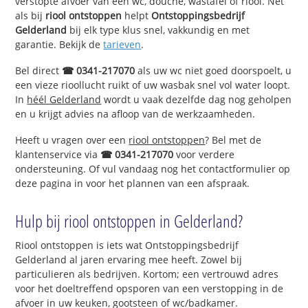
verstopte afvoer van een wc, douche, wastafel of riool. Net
als bij
riool ontstoppen
helpt
Ontstoppingsbedrijf
Gelderland
bij elk type klus snel, vakkundig en met
garantie. Bekijk de
tarieven
.
Bel direct
☎ 0341-217070
als uw wc niet goed doorspoelt, u
een vieze rioollucht ruikt of uw wasbak snel vol water loopt.
In
héél Gelderland
wordt u vaak dezelfde dag nog geholpen
en u krijgt advies na afloop van de werkzaamheden.
Heeft u vragen over een
riool ontstoppen
? Bel met de
klantenservice via
☎ 0341-217070
voor verdere
ondersteuning. Of vul vandaag nog het contactformulier op
deze pagina in voor het plannen van een afspraak.
Hulp bij riool ontstoppen in Gelderland?
Riool ontstoppen is iets wat Ontstoppingsbedrijf
Gelderland al jaren ervaring mee heeft. Zowel bij
particulieren als bedrijven. Kortom; een vertrouwd adres
voor het doeltreffend opsporen van een verstopping in de
afvoer in uw keuken, gootsteen of wc/badkamer.