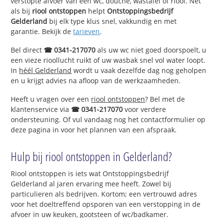
verstopte afvoer van een wc, douche, wastafel of riool. Net
als bij
riool ontstoppen
helpt
Ontstoppingsbedrijf
Gelderland
bij elk type klus snel, vakkundig en met
garantie. Bekijk de
tarieven
.
Bel direct
☎ 0341-217070
als uw wc niet goed doorspoelt, u
een vieze rioollucht ruikt of uw wasbak snel vol water loopt.
In
héél Gelderland
wordt u vaak dezelfde dag nog geholpen
en u krijgt advies na afloop van de werkzaamheden.
Heeft u vragen over een
riool ontstoppen
? Bel met de
klantenservice via
☎ 0341-217070
voor verdere
ondersteuning. Of vul vandaag nog het contactformulier op
deze pagina in voor het plannen van een afspraak.
Hulp bij riool ontstoppen in Gelderland?
Riool ontstoppen is iets wat Ontstoppingsbedrijf
Gelderland al jaren ervaring mee heeft. Zowel bij
particulieren als bedrijven. Kortom; een vertrouwd adres
voor het doeltreffend opsporen van een verstopping in de
afvoer in uw keuken, gootsteen of wc/badkamer.