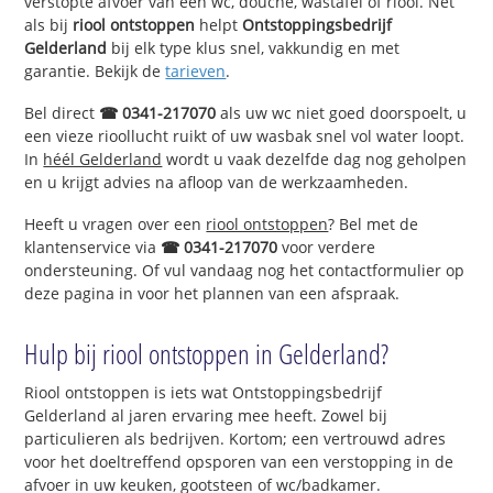
verstopte afvoer van een wc, douche, wastafel of riool. Net
als bij
riool ontstoppen
helpt
Ontstoppingsbedrijf
Gelderland
bij elk type klus snel, vakkundig en met
garantie. Bekijk de
tarieven
.
Bel direct
☎ 0341-217070
als uw wc niet goed doorspoelt, u
een vieze rioollucht ruikt of uw wasbak snel vol water loopt.
In
héél Gelderland
wordt u vaak dezelfde dag nog geholpen
en u krijgt advies na afloop van de werkzaamheden.
Heeft u vragen over een
riool ontstoppen
? Bel met de
klantenservice via
☎ 0341-217070
voor verdere
ondersteuning. Of vul vandaag nog het contactformulier op
deze pagina in voor het plannen van een afspraak.
Hulp bij riool ontstoppen in Gelderland?
Riool ontstoppen is iets wat Ontstoppingsbedrijf
Gelderland al jaren ervaring mee heeft. Zowel bij
particulieren als bedrijven. Kortom; een vertrouwd adres
voor het doeltreffend opsporen van een verstopping in de
afvoer in uw keuken, gootsteen of wc/badkamer.