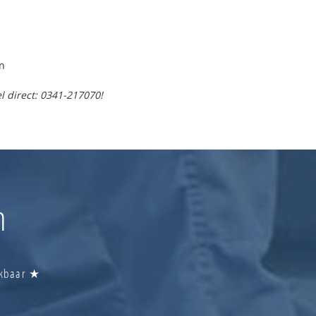
n
l direct: 0341-217070!
n
ikbaar ★