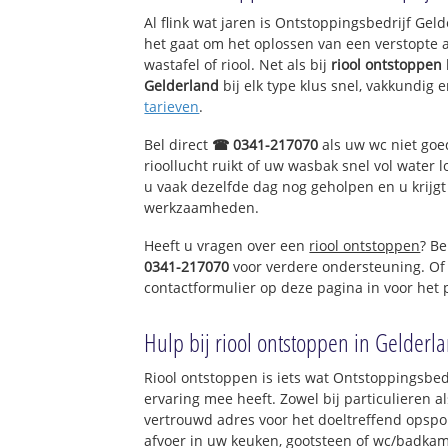
Bosgebied Loene
Al flink wat jaren is Ontstoppingsbedrijf Ge
het gaat om het oplossen van een verstopte 
wastafel of riool. Net als bij
riool ontstoppen
Gelderland
bij elk type klus snel, vakkundig 
tarieven
.
Bel direct
☎ 0341-217070
als uw wc niet goe
rioollucht ruikt of uw wasbak snel vol water l
u vaak dezelfde dag nog geholpen en u krijgt
werkzaamheden.
Heeft u vragen over een
riool ontstoppen
? Be
0341-217070
voor verdere ondersteuning. Of
contactformulier op deze pagina in voor het
Hulp bij riool ontstoppen in Gelderl
Riool ontstoppen is iets wat Ontstoppingsbed
ervaring mee heeft. Zowel bij particulieren a
vertrouwd adres voor het doeltreffend opspo
afvoer in uw keuken, gootsteen of wc/badkam