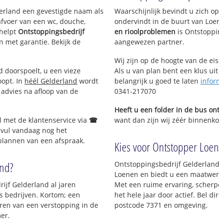
n
lderland een gevestigde naam als
Waarschijnlijk bevindt u zich 
afvoer van een wc, douche,
ondervindt in de buurt van Lo
helpt
Ontstoppingsbedrijf
en rioolproblemen
is Ontstoppi
en met garantie. Bekijk de
aangewezen partner.
Wij zijn op de hoogte van de ei
d doorspoelt, u een vieze
Als u van plan bent een klus uit
oopt. In
héél Gelderland
wordt
belangrijk u goed te laten
infor
 advies na afloop van de
0341-217070
Heeft u een folder in de bus o
l met de klantenservice via
☎
want dan zijn wij zéér binnenkor
 vul vandaag nog het
 plannen van een afspraak.
Kies voor Ontstopper Loene
and?
Ontstoppingsbedrijf Gelderland
Loenen en biedt u een maatwerk 
rijf Gelderland al jaren
Met een ruime ervaring, scherpe
ls bedrijven. Kortom; een
het hele jaar door actief. Bel d
ren van een verstopping in de
postcode 7371 en omgeving.
er.