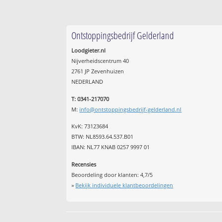
Ontstoppingsbedrijf Gelderland
Loodgieter.nl
Nijverheidscentrum 40
2761 JP Zevenhuizen
NEDERLAND
T: 0341-217070
M:
info@ontstoppingsbedrijf-gelderland.nl
KvK: 73123684
BTW: NL8593.64.537.B01
IBAN: NL77 KNAB 0257 9997 01
Recensies
Beoordeling door klanten:
4,7
/
5
»
Bekijk individuele klantbeoordelingen