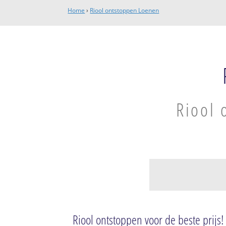
Home
›
Riool ontstoppen Loenen
Riool 
Loenen
Het Goreld
Riool ontstoppen voor de beste prijs!
Loenen