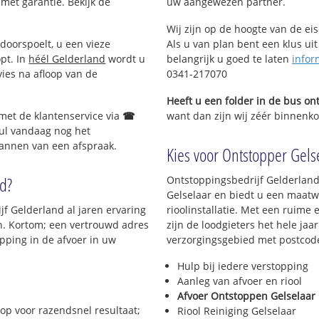
 met garantie. Bekijk de
uw aangewezen partner.
Wij zijn op de hoogte van de ei
doorspoelt, u een vieze
Als u van plan bent een klus uit
opt. In
héél Gelderland
wordt u
belangrijk u goed te laten
infor
vies na afloop van de
0341-217070
Heeft u een folder in de bus o
 met de klantenservice via
☎
want dan zijn wij zéér binnenkor
ul vandaag nog het
lannen van een afspraak.
Kies voor Ontstopper Gelse
nd?
Ontstoppingsbedrijf Gelderland
Gelselaar en biedt u een maatw
jf Gelderland al jaren ervaring
rioolinstallatie. Met een ruime 
en. Kortom; een vertrouwd adres
zijn de loodgieters het hele jaar
pping in de afvoer in uw
verzorgingsgebied met postcod
Hulp bij iedere verstopping
Aanleg van afvoer en riool
Afvoer Ontstoppen Gelselaar
op voor razendsnel resultaat;
Riool Reiniging Gelselaar