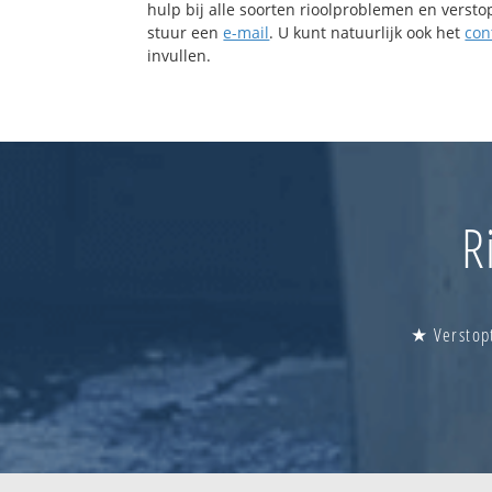
hulp bij alle soorten rioolproblemen en verst
stuur een
e-mail
. U kunt natuurlijk ook het
con
invullen.
R
★ Verstopt