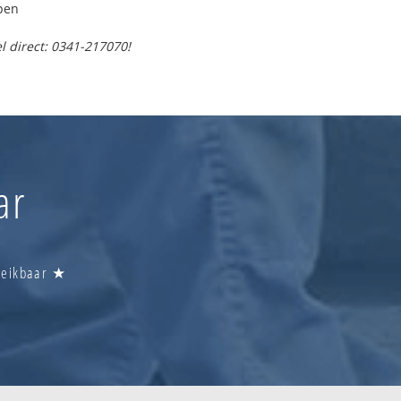
pen
l direct: 0341-217070!
ar
ereikbaar ★