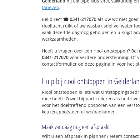
Gelderland
bij elk type klus snel, vakkundig en
tarieven
.
Bel direct
☎ 0341-217070
als uw wc niet goed 
rioollucht ruikt of uw wasbak snel vol water lo
vaak dezelfde dag nog geholpen en u krijgt ad
werkzaamheden.
Heeft u vragen over een
riool ontstoppen
? Bel
0341-217070
voor verdere ondersteuning. Of v
contactformulier op deze pagina in voor het p
Hulp bij riool ontstoppen in Gelderla
Riool ontstoppen is iets wat Ontstoppingsbedri
mee heeft. Zowel bij particulieren als bedrijv
voor het doeltreffend opsporen van een versto
keuken, gootsteen of wc/badkamer.
Maak vandaag nog een afspraak!
Wilt u een afspraak in plannen? Neem contact 