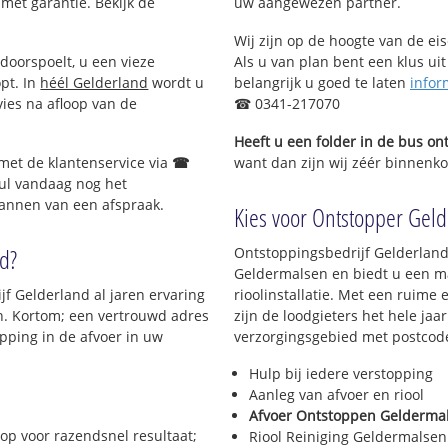
 met garantie. Bekijk de
uw aangewezen partner.
Wij zijn op de hoogte van de ei
doorspoelt, u een vieze
Als u van plan bent een klus uit
opt. In
héél Gelderland
wordt u
belangrijk u goed te laten
infor
vies na afloop van de
☎ 0341-217070
Heeft u een folder in de bus o
 met de klantenservice via
☎
want dan zijn wij zéér binnenko
ul vandaag nog het
lannen van een afspraak.
Kies voor Ontstopper Geld
nd?
Ontstoppingsbedrijf Gelderland
Geldermalsen en biedt u een ma
jf Gelderland al jaren ervaring
rioolinstallatie. Met een ruime 
en. Kortom; een vertrouwd adres
zijn de loodgieters het hele jaar
pping in de afvoer in uw
verzorgingsgebied met postcod
Hulp bij iedere verstopping
Aanleg van afvoer en riool
Afvoer Ontstoppen Gelderma
op voor razendsnel resultaat;
Riool Reiniging Geldermalsen