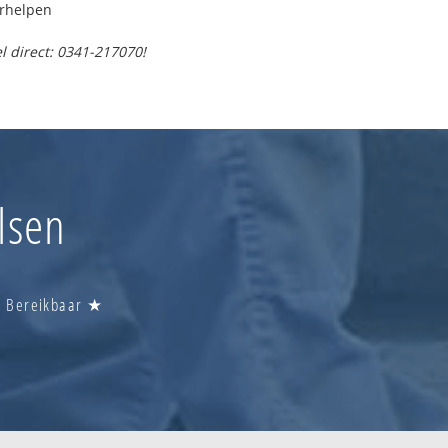
erhelpen
l direct: 0341-217070!
lsen
Nu Bereikbaar ★