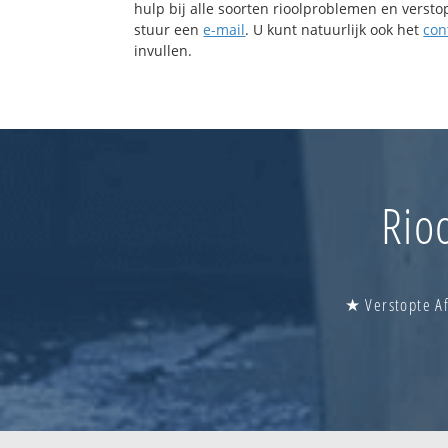
hulp bij alle soorten rioolproblemen en verst
stuur een
e-mail
. U kunt natuurlijk ook het
con
invullen.
Rio
★ Verstopte Af