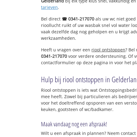
Gelderland
bij elk type klus snel, vakkundig en
tarieven
.
Bel direct
☎ 0341-217070
als uw wc niet goed 
rioollucht ruikt of uw wasbak snel vol water lo
vaak dezelfde dag nog geholpen en u krijgt ad
werkzaamheden.
Heeft u vragen over een
riool ontstoppen
? Bel
0341-217070
voor verdere ondersteuning. Of v
contactformulier op deze pagina in voor het p
Hulp bij riool ontstoppen in Gelderla
Riool ontstoppen is iets wat Ontstoppingsbedri
mee heeft. Zowel bij particulieren als bedrijv
voor het doeltreffend opsporen van een versto
keuken, gootsteen of wc/badkamer.
Maak vandaag nog een afspraak!
Wilt u een afspraak in plannen? Neem contact 