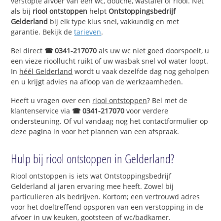
verstopte afvoer van een wc, douche, wastafel of riool. Net
als bij
riool ontstoppen
helpt
Ontstoppingsbedrijf
Gelderland
bij elk type klus snel, vakkundig en met
garantie. Bekijk de
tarieven
.
Bel direct
☎ 0341-217070
als uw wc niet goed doorspoelt, u
een vieze rioollucht ruikt of uw wasbak snel vol water loopt.
In
héél Gelderland
wordt u vaak dezelfde dag nog geholpen
en u krijgt advies na afloop van de werkzaamheden.
Heeft u vragen over een
riool ontstoppen
? Bel met de
klantenservice via
☎ 0341-217070
voor verdere
ondersteuning. Of vul vandaag nog het contactformulier op
deze pagina in voor het plannen van een afspraak.
Hulp bij riool ontstoppen in Gelderland?
Riool ontstoppen is iets wat Ontstoppingsbedrijf
Gelderland al jaren ervaring mee heeft. Zowel bij
particulieren als bedrijven. Kortom; een vertrouwd adres
voor het doeltreffend opsporen van een verstopping in de
afvoer in uw keuken, gootsteen of wc/badkamer.