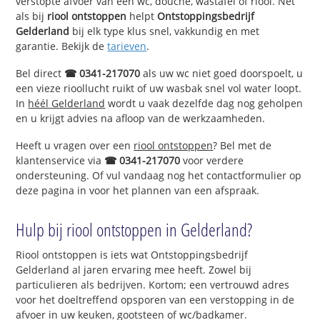
verstopte afvoer van een wc, douche, wastafel of riool. Net
als bij
riool ontstoppen
helpt
Ontstoppingsbedrijf
Gelderland
bij elk type klus snel, vakkundig en met
garantie. Bekijk de
tarieven
.
Bel direct
☎ 0341-217070
als uw wc niet goed doorspoelt, u
een vieze rioollucht ruikt of uw wasbak snel vol water loopt.
In
héél Gelderland
wordt u vaak dezelfde dag nog geholpen
en u krijgt advies na afloop van de werkzaamheden.
Heeft u vragen over een
riool ontstoppen
? Bel met de
klantenservice via
☎ 0341-217070
voor verdere
ondersteuning. Of vul vandaag nog het contactformulier op
deze pagina in voor het plannen van een afspraak.
Hulp bij riool ontstoppen in Gelderland?
Riool ontstoppen is iets wat Ontstoppingsbedrijf
Gelderland al jaren ervaring mee heeft. Zowel bij
particulieren als bedrijven. Kortom; een vertrouwd adres
voor het doeltreffend opsporen van een verstopping in de
afvoer in uw keuken, gootsteen of wc/badkamer.