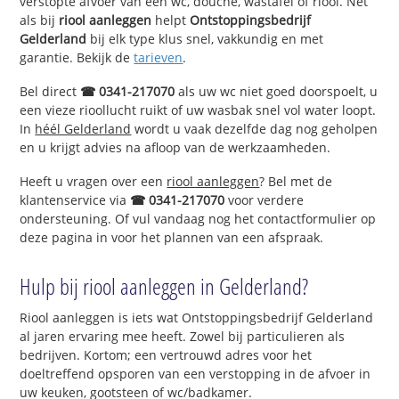
verstopte afvoer van een wc, douche, wastafel of riool. Net
als bij
riool aanleggen
helpt
Ontstoppingsbedrijf
Gelderland
bij elk type klus snel, vakkundig en met
garantie. Bekijk de
tarieven
.
Bel direct
☎ 0341-217070
als uw wc niet goed doorspoelt, u
een vieze rioollucht ruikt of uw wasbak snel vol water loopt.
In
héél Gelderland
wordt u vaak dezelfde dag nog geholpen
en u krijgt advies na afloop van de werkzaamheden.
Heeft u vragen over een
riool aanleggen
? Bel met de
klantenservice via
☎ 0341-217070
voor verdere
ondersteuning. Of vul vandaag nog het contactformulier op
deze pagina in voor het plannen van een afspraak.
Hulp bij riool aanleggen in Gelderland?
Riool aanleggen is iets wat Ontstoppingsbedrijf Gelderland
al jaren ervaring mee heeft. Zowel bij particulieren als
bedrijven. Kortom; een vertrouwd adres voor het
doeltreffend opsporen van een verstopping in de afvoer in
uw keuken, gootsteen of wc/badkamer.