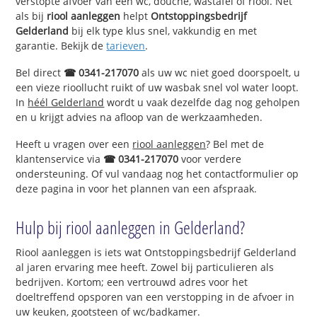
verstopte afvoer van een wc, douche, wastafel of riool. Net
als bij
riool aanleggen
helpt
Ontstoppingsbedrijf
Gelderland
bij elk type klus snel, vakkundig en met
garantie. Bekijk de
tarieven
.
Bel direct
☎ 0341-217070
als uw wc niet goed doorspoelt, u
een vieze rioollucht ruikt of uw wasbak snel vol water loopt.
In
héél Gelderland
wordt u vaak dezelfde dag nog geholpen
en u krijgt advies na afloop van de werkzaamheden.
Heeft u vragen over een
riool aanleggen
? Bel met de
klantenservice via
☎ 0341-217070
voor verdere
ondersteuning. Of vul vandaag nog het contactformulier op
deze pagina in voor het plannen van een afspraak.
Hulp bij riool aanleggen in Gelderland?
Riool aanleggen is iets wat Ontstoppingsbedrijf Gelderland
al jaren ervaring mee heeft. Zowel bij particulieren als
bedrijven. Kortom; een vertrouwd adres voor het
doeltreffend opsporen van een verstopping in de afvoer in
uw keuken, gootsteen of wc/badkamer.