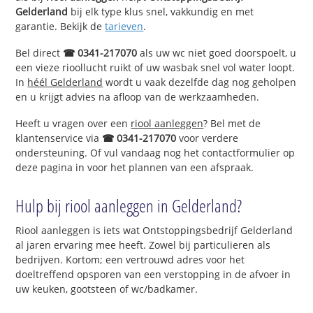
Gelderland
bij elk type klus snel, vakkundig en met
garantie. Bekijk de
tarieven
.
Bel direct
☎ 0341-217070
als uw wc niet goed doorspoelt, u
een vieze rioollucht ruikt of uw wasbak snel vol water loopt.
In
héél Gelderland
wordt u vaak dezelfde dag nog geholpen
en u krijgt advies na afloop van de werkzaamheden.
Heeft u vragen over een
riool aanleggen
? Bel met de
klantenservice via
☎ 0341-217070
voor verdere
ondersteuning. Of vul vandaag nog het contactformulier op
deze pagina in voor het plannen van een afspraak.
Hulp bij riool aanleggen in Gelderland?
Riool aanleggen is iets wat Ontstoppingsbedrijf Gelderland
al jaren ervaring mee heeft. Zowel bij particulieren als
bedrijven. Kortom; een vertrouwd adres voor het
doeltreffend opsporen van een verstopping in de afvoer in
uw keuken, gootsteen of wc/badkamer.