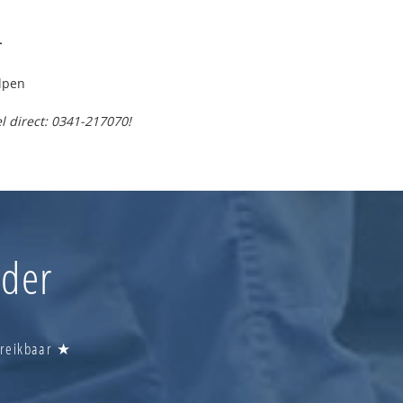
r
lpen
l direct: 0341-217070!
nder
ereikbaar ★