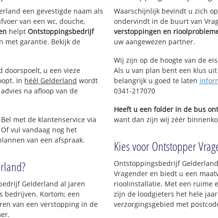
lderland een gevestigde naam als
Waarschijnlijk bevindt u zich 
afvoer van een wc, douche,
ondervindt in de buurt van Vra
gen
helpt
Ontstoppingsbedrijf
verstoppingen en rioolproblem
en met garantie. Bekijk de
uw aangewezen partner.
Wij zijn op de hoogte van de ei
d doorspoelt, u een vieze
Als u van plan bent een klus uit
oopt. In
héél Gelderland
wordt
belangrijk u goed te laten
infor
 advies na afloop van de
0341-217070
Heeft u een folder in de bus o
 Bel met de klantenservice via
want dan zijn wij zéér binnenkor
 Of vul vandaag nog het
 plannen van een afspraak.
Kies voor Ontstopper Vrage
erland?
Ontstoppingsbedrijf Gelderland
Vragender en biedt u een maatw
edrijf Gelderland al jaren
rioolinstallatie. Met een ruime 
ls bedrijven. Kortom; een
zijn de loodgieters het hele jaar
ren van een verstopping in de
verzorgingsgebied met postcod
er.