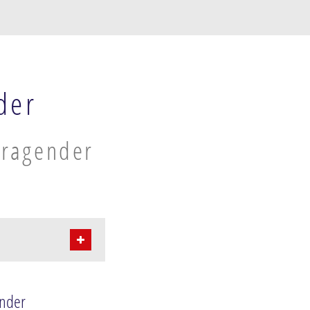
der
Vragender
ender