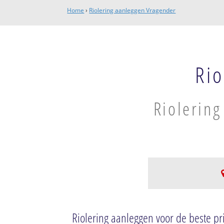
Home
›
Riolering aanleggen Vragender
Rio
Riolering
Vragender
Bebouwde kom V
Riolering aanleggen voor de beste pri