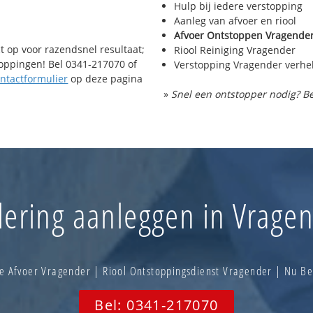
Hulp bij iedere verstopping
Aanleg van afvoer en riool
Afvoer Ontstoppen Vragende
t op voor razendsnel resultaat;
Riool Reiniging Vragender
toppingen! Bel 0341-217070 of
Verstopping Vragender verhe
ntactformulier
op deze pagina
»
Snel een ontstopper nodig? Be
lering aanleggen in Vrage
e Afvoer Vragender | Riool Ontstoppingsdienst Vragender | Nu B
Bel: 0341-217070