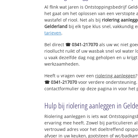
Al flink wat jaren is Ontstoppingsbedrijf Ge
het gaat om het oplossen van een verstopte 
wastafel of riool. Net als bij
riolering aanleg
Gelderland
bij elk type klus snel, vakkundig 
tarieven
.
Bel direct
☎ 0341-217070
als uw wc niet goe
rioollucht ruikt of uw wasbak snel vol water l
u vaak dezelfde dag nog geholpen en u krijgt
werkzaamheden.
Heeft u vragen over een
riolering aanleggen
?
☎ 0341-217070
voor verdere ondersteuning.
contactformulier op deze pagina in voor het
Hulp bij riolering aanleggen in Geld
Riolering aanleggen is iets wat Ontstoppingsb
ervaring mee heeft. Zowel bij particulieren a
vertrouwd adres voor het doeltreffend opspo
afvoer in uw keuken, gootsteen of wc/badkam