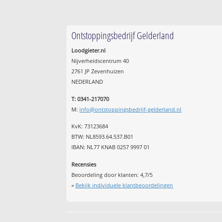
Ontstoppingsbedrijf Gelderland
Loodgieter.nl
Nijverheidscentrum 40
2761 JP Zevenhuizen
NEDERLAND
T: 0341-217070
M:
info@ontstoppingsbedrijf-gelderland.nl
KvK: 73123684
BTW: NL8593.64.537.B01
IBAN: NL77 KNAB 0257 9997 01
Recensies
Beoordeling door klanten:
4,7
/
5
»
Bekijk individuele klantbeoordelingen