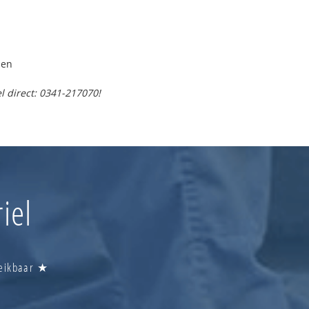
pen
l direct: 0341-217070!
iel
reikbaar ★