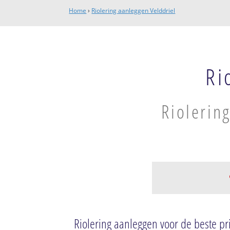
Home
›
Riolering aanleggen Velddriel
Ri
Riolerin
Kerkdriel
Kerkdriel
Riolering aanleggen voor de beste pri
Velddriel