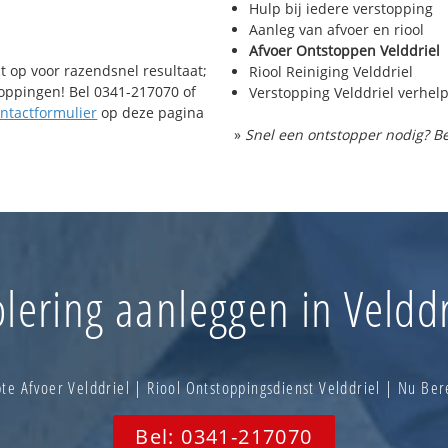
Hulp bij iedere verstopping
Aanleg van afvoer en riool
Afvoer Ontstoppen Velddriel
t op voor razendsnel resultaat;
Riool Reiniging Velddriel
toppingen! Bel 0341-217070 of
Verstopping Velddriel verhel
ntactformulier
op deze pagina
»
Snel een ontstopper nodig? Be
olering aanleggen in Velddr
te Afvoer Velddriel | Riool Ontstoppingsdienst Velddriel | Nu Be
Bel: 0341-217070