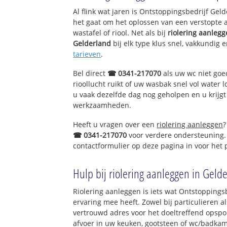
Hoenzadriel
Al flink wat jaren is Ontstoppingsbedrijf Ge
Alem
het gaat om het oplossen van een verstopte 
wastafel of riool. Net als bij
riolering aanleg
Gelderland
bij elk type klus snel, vakkundig 
tarieven
.
Bel direct
☎ 0341-217070
als uw wc niet goe
rioollucht ruikt of uw wasbak snel vol water l
u vaak dezelfde dag nog geholpen en u krijgt
werkzaamheden.
Heeft u vragen over een
riolering aanleggen
?
☎ 0341-217070
voor verdere ondersteuning.
contactformulier op deze pagina in voor het
Hulp bij riolering aanleggen in Geld
Riolering aanleggen is iets wat Ontstoppingsb
ervaring mee heeft. Zowel bij particulieren a
vertrouwd adres voor het doeltreffend opspo
afvoer in uw keuken, gootsteen of wc/badkam