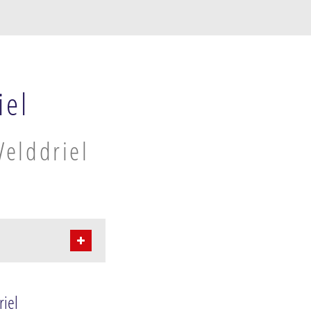
iel
Velddriel
riel