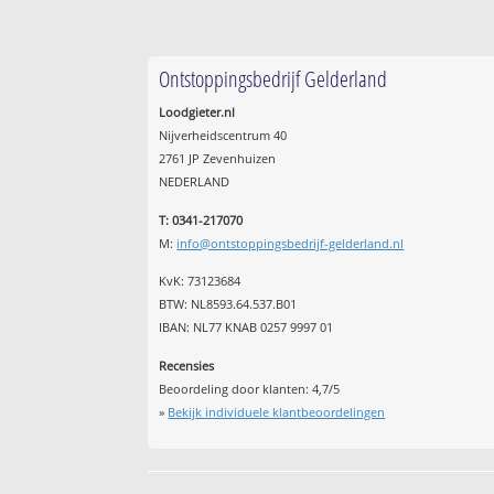
Ontstoppingsbedrijf Gelderland
Loodgieter.nl
Nijverheidscentrum 40
2761 JP Zevenhuizen
NEDERLAND
T: 0341-217070
M:
info@ontstoppingsbedrijf-gelderland.nl
KvK: 73123684
BTW: NL8593.64.537.B01
IBAN: NL77 KNAB 0257 9997 01
Recensies
Beoordeling door klanten:
4,7
/
5
»
Bekijk individuele klantbeoordelingen