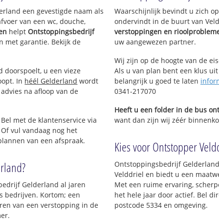
lderland een gevestigde naam als
Waarschijnlijk bevindt u zich 
afvoer van een wc, douche,
ondervindt in de buurt van Vel
gen
helpt
Ontstoppingsbedrijf
verstoppingen en rioolproblem
en met garantie. Bekijk de
uw aangewezen partner.
Wij zijn op de hoogte van de ei
d doorspoelt, u een vieze
Als u van plan bent een klus uit
oopt. In
héél Gelderland
wordt
belangrijk u goed te laten
infor
 advies na afloop van de
0341-217070
Heeft u een folder in de bus o
 Bel met de klantenservice via
want dan zijn wij zéér binnenkor
 Of vul vandaag nog het
 plannen van een afspraak.
Kies voor Ontstopper Velddr
erland?
Ontstoppingsbedrijf Gelderland
Velddriel en biedt u een maatwer
edrijf Gelderland al jaren
Met een ruime ervaring, scherpe
ls bedrijven. Kortom; een
het hele jaar door actief. Bel d
ren van een verstopping in de
postcode 5334 en omgeving.
er.