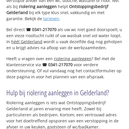
verstopte afvoer van een wc, douche, wastafel of riool. Net
als bij
riolering aanleggen
helpt
Ontstoppingsbedrijf
Gelderland
bij elk type klus snel, vakkundig en met
garantie. Bekijk de
tarieven
.
Bel direct
☎ 0341-217070
als uw wc niet goed doorspoelt, u
een vieze rioollucht ruikt of uw wasbak snel vol water loopt.
In
héél Gelderland
wordt u vaak dezelfde dag nog geholpen
en u krijgt advies na afloop van de werkzaamheden.
Heeft u vragen over een
riolering aanleggen
? Bel met de
klantenservice via
☎ 0341-217070
voor verdere
ondersteuning. Of vul vandaag nog het contactformulier op
deze pagina in voor het plannen van een afspraak.
Hulp bij riolering aanleggen in Gelderland?
Riolering aanleggen is iets wat Ontstoppingsbedrijf
Gelderland al jaren ervaring mee heeft. Zowel bij
particulieren als bedrijven. Kortom; een vertrouwd adres
voor het doeltreffend opsporen van een verstopping in de
afvoer in uw keuken, gootsteen of wc/badkamer.