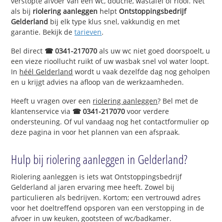
verstopte afvoer van een wc, douche, wastafel of riool. Net
als bij
riolering aanleggen
helpt
Ontstoppingsbedrijf
Gelderland
bij elk type klus snel, vakkundig en met
garantie. Bekijk de
tarieven
.
Bel direct
☎ 0341-217070
als uw wc niet goed doorspoelt, u
een vieze rioollucht ruikt of uw wasbak snel vol water loopt.
In
héél Gelderland
wordt u vaak dezelfde dag nog geholpen
en u krijgt advies na afloop van de werkzaamheden.
Heeft u vragen over een
riolering aanleggen
? Bel met de
klantenservice via
☎ 0341-217070
voor verdere
ondersteuning. Of vul vandaag nog het contactformulier op
deze pagina in voor het plannen van een afspraak.
Hulp bij riolering aanleggen in Gelderland?
Riolering aanleggen is iets wat Ontstoppingsbedrijf
Gelderland al jaren ervaring mee heeft. Zowel bij
particulieren als bedrijven. Kortom; een vertrouwd adres
voor het doeltreffend opsporen van een verstopping in de
afvoer in uw keuken, gootsteen of wc/badkamer.