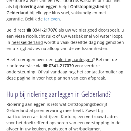
verstopte afvoer van een wc, douche, wastafel of riool. Net
als bij
riolering aanleggen
helpt
Ontstoppingsbedrijf
Gelderland
bij elk type klus snel, vakkundig en met
garantie. Bekijk de
tarieven
.
Bel direct
☎ 0341-217070
als uw wc niet goed doorspoelt, u
een vieze rioollucht ruikt of uw wasbak snel vol water loopt.
In
héél Gelderland
wordt u vaak dezelfde dag nog geholpen
en u krijgt advies na afloop van de werkzaamheden.
Heeft u vragen over een
riolering aanleggen
? Bel met de
klantenservice via
☎ 0341-217070
voor verdere
ondersteuning. Of vul vandaag nog het contactformulier op
deze pagina in voor het plannen van een afspraak.
Hulp bij riolering aanleggen in Gelderland?
Riolering aanleggen is iets wat Ontstoppingsbedrijf
Gelderland al jaren ervaring mee heeft. Zowel bij
particulieren als bedrijven. Kortom; een vertrouwd adres
voor het doeltreffend opsporen van een verstopping in de
afvoer in uw keuken, gootsteen of wc/badkamer.