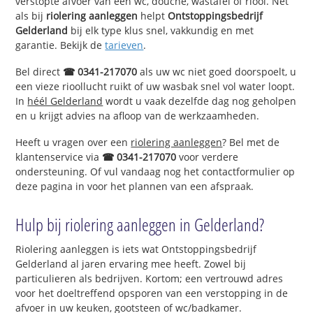
verstopte afvoer van een wc, douche, wastafel of riool. Net
als bij
riolering aanleggen
helpt
Ontstoppingsbedrijf
Gelderland
bij elk type klus snel, vakkundig en met
garantie. Bekijk de
tarieven
.
Bel direct
☎ 0341-217070
als uw wc niet goed doorspoelt, u
een vieze rioollucht ruikt of uw wasbak snel vol water loopt.
In
héél Gelderland
wordt u vaak dezelfde dag nog geholpen
en u krijgt advies na afloop van de werkzaamheden.
Heeft u vragen over een
riolering aanleggen
? Bel met de
klantenservice via
☎ 0341-217070
voor verdere
ondersteuning. Of vul vandaag nog het contactformulier op
deze pagina in voor het plannen van een afspraak.
Hulp bij riolering aanleggen in Gelderland?
Riolering aanleggen is iets wat Ontstoppingsbedrijf
Gelderland al jaren ervaring mee heeft. Zowel bij
particulieren als bedrijven. Kortom; een vertrouwd adres
voor het doeltreffend opsporen van een verstopping in de
afvoer in uw keuken, gootsteen of wc/badkamer.