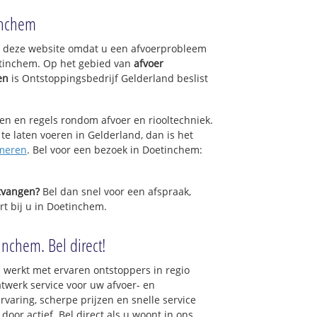
 buurt Noord
inchem
buurt Zuid
nen
op deze website omdat u een afvoerprobleem
urt
etinchem. Op het gebied van
afvoer
r-Zuid
en
is Ontstoppingsbedrijf Gelderland beslist
r-Noord
rein en Wijnbergen
het Westem
sen en regels rondom afvoer en riooltechniek.
het Midden
 te laten voeren in Gelderland, dan is het
et Oosten
meren
. Bel voor een bezoek in Doetinchem:
d
ntvangen?
Bel dan snel voor een afspraak,
 Heelweg
rt bij u in Doetinchem.
rein Keppelseweg
d
inchem. Bel direct!
 werkt met ervaren ontstoppers in regio
iekenhuis
werk service voor uw afvoer- en
ervaring, scherpe prijzen en snelle service
eerinkstraat
 door actief. Bel direct als u woont in ons