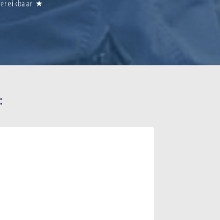
 Bereikbaar ★
: