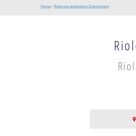
Home
›
Riolering aanleggen Doetinchem
Rio
Rio
Doetinchem Cen