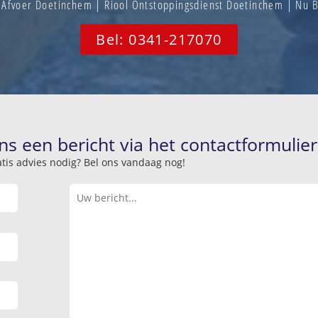
Afvoer Doetinchem | Riool Ontstoppingsdienst Doetinchem | Nu
Bel: 0341-217070
ns een bericht via het contactformulier
atis advies nodig? Bel ons vandaag nog!