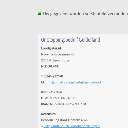
Uw gegevens worden versleuteld verzonden
Ontstoppingsbedrijf Gelderland
Loodgieter.nl
Nijverheidscentrum 40
2761 JP Zevenhuizen
NEDERLAND
T: 0341-217070
M:
info@ontstoppingsbedrijf-gelderland.nl
KvK: 73123684
BTW: NL8593.64.537.B01
IBAN: NL77 KNAB 0257 9997 01
Recensies
Beoordeling door klanten:
4,7
/
5
»
Bekijk individuele klantbeoordelingen