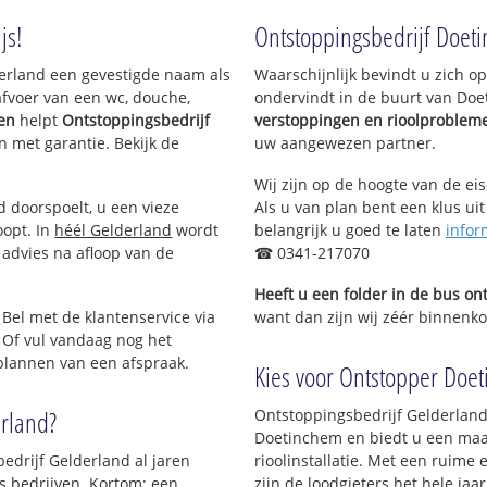
id
Oosseld en Vijverberg-Zuidwest
Romantische
js!
Ontstoppingsbedrijf Doet
Koekendaal en Vijverberg-
Romantische 
Noordoost
Landelijk Wo
lderland een gevestigde naam als
Waarschijnlijk bevindt u zich 
oord
Kleurrijke bu
afvoer van een wc, douche,
ondervindt in de buurt van Do
Doetinchem
Stadskwartie
gen
helpt
Ontstoppingsbedrijf
verstoppingen en rioolproblem
Hamburgerbroek
Stadskwartie
en met garantie. Bekijk de
uw aangewezen partner.
Verheulsweide-Noord
Bedrijventer
Verheulsweide-Zuid
Wijnbergen-
Wij zijn op de hoogte van de ei
Doetinchem
Wijnbergen-
d doorspoelt, u een vieze
Als u van plan bent een klus uit
htersbuurt
Wijnbergen-h
De Hoop-Noord
oopt. In
héél Gelderland
wordt
belangrijk u goed te laten
infor
De Hoop-Zui
De Huet fase 1 + 3
 advies na afloop van de
☎ 0341-217070
De Huet fase 2
Doetinchem
Heeft u een folder in de bus o
De Huet fase 4
IJsseltuin en
 Bel met de klantenservice via
want dan zijn wij zéér binnenko
De Huet fase 6 + 7
doost
Bedrijventer
 Of vul vandaag nog het
De Huet fase 5
Langerak-Zui
 plannen van een afspraak.
Sportpark Zuid
Kies voor Ontstopper Doet
Doetinchem
Bedrijventerrein De Huet
Het Loo
erland?
Ontstoppingsbedrijf Gelderland
d
De Happert Z
Doetinchem en biedt u een maat
De Kruisberg
edrijf Gelderland al jaren
rioolinstallatie. Met een ruime 
De Happert L
ls bedrijven. Kortom; een
zijn de loodgieters het hele jaar