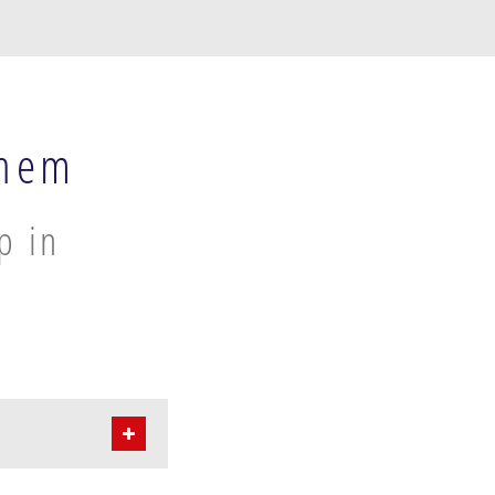
chem
p in