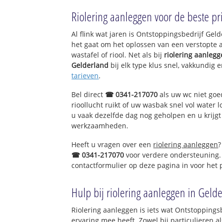
Stadscentrum-Zu
Riolering aanleggen voor de beste pri
Torenallee
Het Loo
Al flink wat jaren is Ontstoppingsbedrijf Ge
Stadscentrum-N
het gaat om het oplossen van een verstopte 
De Pas-Noord
wastafel of riool. Net als bij
riolering aanleg
De Pas-Zuid
Gelderland
bij elk type klus snel, vakkundig 
tarieven
.
Doetinchem
Muziekbuurt
Bel direct
☎ 0341-217070
als uw wc niet goe
Schrijvers en dic
rioollucht ruikt of uw wasbak snel vol water l
Wiltinksbrug
u vaak dezelfde dag nog geholpen en u krijgt
Overstegen-West
werkzaamheden.
Overstegen-Oost
Wonninkhage
Heeft u vragen over een
riolering aanleggen
?
Wassinkbrink-Zui
☎ 0341-217070
voor verdere ondersteuning.
contactformulier op deze pagina in voor het
Doetinchem
Holterbroek
Schöneveld-Zuid
Hulp bij riolering aanleggen in Geld
Schöneveld-Noor
Riolering aanleggen is iets wat Ontstoppingsb
ervaring mee heeft. Zowel bij particulieren a