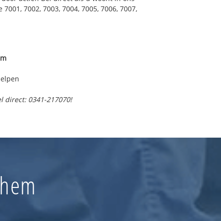
7001, 7002, 7003, 7004, 7005, 7006, 7007,
t
ord
k-Noordwest
em
helpen
l direct: 0341-217070!
nchem