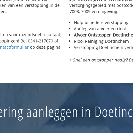
De IJkenberg
ren van een verstopping in de
verzorgingsgebied met postcode 
De Bezelhors
er.
7008, 7009 en omgeving.
Langerak-No
Wassinkbrin
Hulp bij iedere verstopping
Aanleg van afvoer en riool
t op voor razendsnel resultaat;
Afvoer Ontstoppen Doetinch
toppingen! Bel 0341-217070 of
Riool Reiniging Doetinchem
ntactformulier
op deze pagina
Verstopping Doetinchem ver
»
Snel een ontstopper nodig? Be
ering aanleggen in Doeti