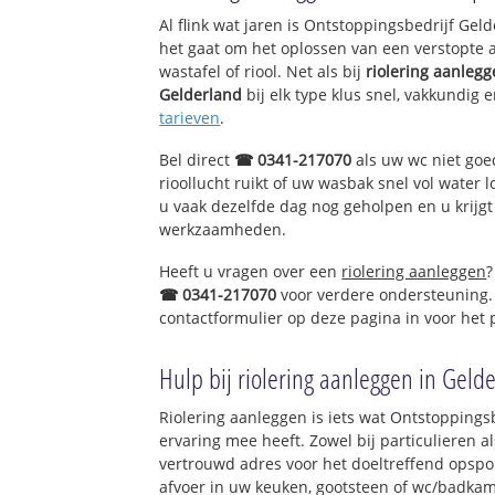
Beuningen-Centr
Al flink wat jaren is Ontstoppingsbedrijf Ge
Beuningen-De H
het gaat om het oplossen van een verstopte 
Beuningen-De No
wastafel of riool. Net als bij
riolering aanleg
Beuningen-Duiv
Gelderland
bij elk type klus snel, vakkundig 
Beuningen-De Li
tarieven
.
Beuningen-Hoeve
Beuningen-Hoeve
Bel direct
☎ 0341-217070
als uw wc niet goe
Beuningen-Hoeve
rioollucht ruikt of uw wasbak snel vol water l
Beuningen-De Hu
u vaak dezelfde dag nog geholpen en u krijgt
Beuningen-Schoe
werkzaamheden.
Beuningen-Aalste
Heeft u vragen over een
riolering aanleggen
?
Beuningen-Olden
☎ 0341-217070
voor verdere ondersteuning.
Beuningen-Blan
contactformulier op deze pagina in voor het
Beuningen-Vierm
Beuningen-Tinne
Beuningen-Den 
Hulp bij riolering aanleggen in Geld
Beuningen-Sport
Ooigraaf
Riolering aanleggen is iets wat Ontstoppingsb
Beuningen-Heuv
ervaring mee heeft. Zowel bij particulieren a
Beuningen-Heuv
vertrouwd adres voor het doeltreffend opspo
Beuningen-Heuv
afvoer in uw keuken, gootsteen of wc/badkam