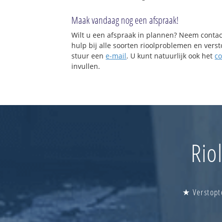
Beuningen-Heuv
Beuningen-Beuni
Maak vandaag nog een afspraak!
Wilt u een afspraak in plannen? Neem contac
hulp bij alle soorten rioolproblemen en vers
stuur een
e-mail
. U kunt natuurlijk ook het
co
invullen.
Rio
★ Verstopt