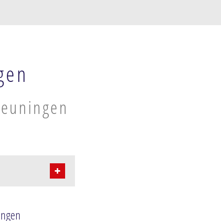
gen
Beuningen
ingen