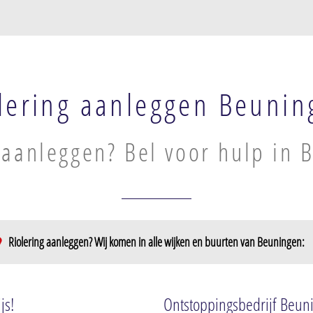
lering aanleggen Beunin
 aanleggen? Bel voor hulp in 
Riolering aanleggen? Wij komen in alle wijken en buurten van Beuningen:
gse Plas Plas
js!
Ontstoppingsbedrijf Beun
rum