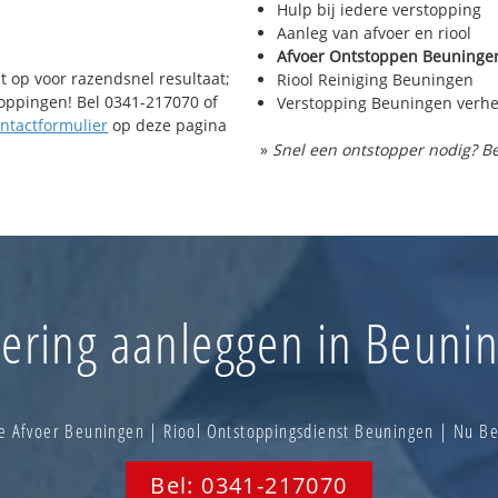
e-4
Hulp bij iedere verstopping
ngse Plas
Aanleg van afvoer en riool
Afvoer Ontstoppen Beuninge
t op voor razendsnel resultaat;
Riool Reiniging Beuningen
toppingen! Bel 0341-217070 of
Verstopping Beuningen verh
ntactformulier
op deze pagina
»
Snel een ontstopper nodig? Be
lering aanleggen in Beuni
e Afvoer Beuningen | Riool Ontstoppingsdienst Beuningen | Nu B
Bel: 0341-217070