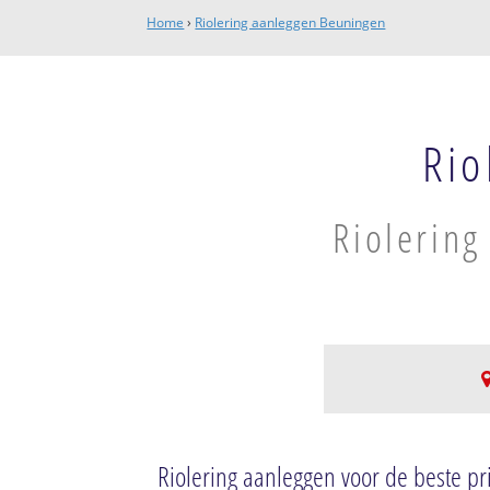
Home
›
Riolering aanleggen Beuningen
Rio
Riolering
Beuningen Gld
Beuningen-Beunin
Riolering aanleggen voor de beste pri
Beuningen-Cent