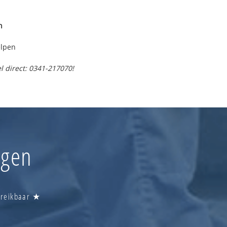
n
elpen
l direct: 0341-217070!
ngen
ereikbaar ★