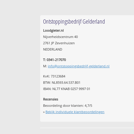
Ontstoppingsbedrijf Gelderland
Loodgieter.nl
Nijverheidscentrum 40
2761 JP Zevenhuizen
NEDERLAND
T: 0341-217070
M:
info@ontstoppingsbedrijf-gelderland.nl
KvK: 73123684
BTW: NL8593.64.537.B01
IBAN: NL77 KNAB 0257 9997 01
Recensies
Beoordeling door klanten:
4,7
/
5
»
Bekijk individuele klantbeoordelingen