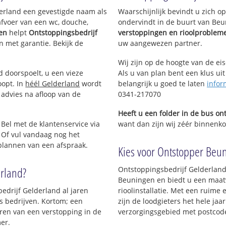
um Oost
lderland een gevestigde naam als
Waarschijnlijk bevindt u zich 
aaghe
afvoer van een wc, douche,
ondervindt in de buurt van Be
tenhof
gen
helpt
Ontstoppingsbedrijf
verstoppingen en rioolproblem
enkamp
en met garantie. Bekijk de
uw aangewezen partner.
nde
-1
Wij zijn op de hoogte van de ei
-2
d doorspoelt, u een vieze
Als u van plan bent een klus uit
-3
oopt. In
héél Gelderland
wordt
belangrijk u goed te laten
infor
tgraaf
 advies na afloop van de
0341-217070
naker
Heeft u een folder in de bus o
rveld
 Bel met de klantenservice via
want dan zijn wij zéér binnenko
 Tempel
 Of vul vandaag nog het
ckenburgh
 plannen van een afspraak.
orgen
Kies voor Ontstopper Beun
gieter
Balmerd
erland?
Ontstoppingsbedrijf Gelderland
park De
Beuningen en biedt u een maatw
edrijf Gelderland al jaren
rioolinstallatie. Met een ruime 
e-1
ls bedrijven. Kortom; een
zijn de loodgieters het hele jaar
e-2
ren van een verstopping in de
verzorgingsgebied met postcod
e-3
er.