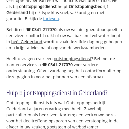
verstopte afvoer van een wc, douche, wastafel of riool. Net
als bij
ontstoppingsdienst
helpt
Ontstoppingsbedrijf
Gelderland
bij elk type klus snel, vakkundig en met
garantie. Bekijk de
tarieven
.
Bel direct
☎ 0341-217070
als uw wc niet goed doorspoelt, u
een vieze rioollucht ruikt of uw wasbak snel vol water loopt.
In
héél Gelderland
wordt u vaak dezelfde dag nog geholpen
en u krijgt advies na afloop van de werkzaamheden.
Heeft u vragen over een
ontstoppingsdienst
? Bel met de
klantenservice via
☎ 0341-217070
voor verdere
ondersteuning. Of vul vandaag nog het contactformulier op
deze pagina in voor het plannen van een afspraak.
Hulp bij ontstoppingsdienst in Gelderland?
Ontstoppingsdienst is iets wat Ontstoppingsbedrijf
Gelderland al jaren ervaring mee heeft. Zowel bij
particulieren als bedrijven. Kortom; een vertrouwd adres
voor het doeltreffend opsporen van een verstopping in de
afvoer in uw keuken, gootsteen of wc/badkamer.