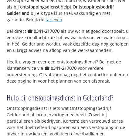
verstopte afvoer van een wc, douche, wastafel of riool. Net
als bij
ontstoppingsdienst
helpt
Ontstoppingsbedrijf
Gelderland
bij elk type klus snel, vakkundig en met
garantie. Bekijk de
tarieven
.
Bel direct
☎ 0341-217070
als uw wc niet goed doorspoelt, u
een vieze rioollucht ruikt of uw wasbak snel vol water loopt.
In
héél Gelderland
wordt u vaak dezelfde dag nog geholpen
en u krijgt advies na afloop van de werkzaamheden.
Heeft u vragen over een
ontstoppingsdienst
? Bel met de
klantenservice via
☎ 0341-217070
voor verdere
ondersteuning. Of vul vandaag nog het contactformulier op
deze pagina in voor het plannen van een afspraak.
Hulp bij ontstoppingsdienst in Gelderland?
Ontstoppingsdienst is iets wat Ontstoppingsbedrijf
Gelderland al jaren ervaring mee heeft. Zowel bij
particulieren als bedrijven. Kortom; een vertrouwd adres
voor het doeltreffend opsporen van een verstopping in de
afvoer in uw keuken, gootsteen of wc/badkamer.