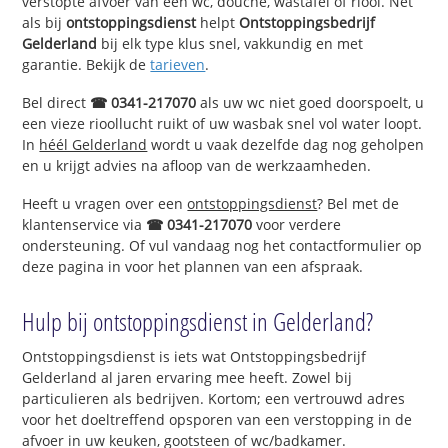
verstopte afvoer van een wc, douche, wastafel of riool. Net
als bij
ontstoppingsdienst
helpt
Ontstoppingsbedrijf
Gelderland
bij elk type klus snel, vakkundig en met
garantie. Bekijk de
tarieven
.
Bel direct
☎ 0341-217070
als uw wc niet goed doorspoelt, u
een vieze rioollucht ruikt of uw wasbak snel vol water loopt.
In
héél Gelderland
wordt u vaak dezelfde dag nog geholpen
en u krijgt advies na afloop van de werkzaamheden.
Heeft u vragen over een
ontstoppingsdienst
? Bel met de
klantenservice via
☎ 0341-217070
voor verdere
ondersteuning. Of vul vandaag nog het contactformulier op
deze pagina in voor het plannen van een afspraak.
Hulp bij ontstoppingsdienst in Gelderland?
Ontstoppingsdienst is iets wat Ontstoppingsbedrijf
Gelderland al jaren ervaring mee heeft. Zowel bij
particulieren als bedrijven. Kortom; een vertrouwd adres
voor het doeltreffend opsporen van een verstopping in de
afvoer in uw keuken, gootsteen of wc/badkamer.