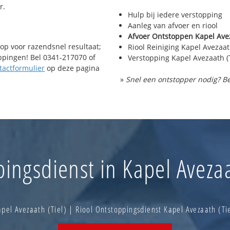
r.
Hulp bij iedere verstopping
Aanleg van afvoer en riool
Afvoer Ontstoppen Kapel Avez
op voor razendsnel resultaat;
Riool Reiniging Kapel Avezaath
oppingen! Bel 0341-217070 of
Verstopping Kapel Avezaath (
tactformulier
op deze pagina
»
Snel een ontstopper nodig? Be
ingsdienst in Kapel Avezaa
pel Avezaath (Tiel) | Riool Ontstoppingsdienst Kapel Avezaath (T