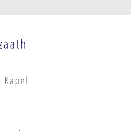
zaath
n Kapel