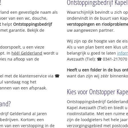
!
Ontstoppingsbedrijf Kapel 
erland een gevestigde naam als
Waarschijnlijk bevindt u zich 
voer van een wc, douche,
ondervindt in de buurt van Kape
t
helpt
Ontstoppingsbedrijf
verstoppingen en rioolproblem
 met garantie. Bekijk de
uw aangewezen partner.
Wij zijn op de hoogte van de ei
doorspoelt, u een vieze
Als u van plan bent een klus uit
opt. In
héél Gelderland
wordt u
belangrijk u goed te laten
infor
vies na afloop van de
Avezaath (Tiel): ☎ 0341-217070
Heeft u een folder in de bus o
Bel met de klantenservice via
☎
want dan zijn wij zéér binnenkor
ul vandaag nog het
lannen van een afspraak.
Kies voor Ontstopper Kapel
land?
Ontstoppingsbedrijf Gelderland
Kapel Avezaath (Tiel) en biedt 
drijf Gelderland al jaren
rioolinstallatie. Met een ruime 
s bedrijven. Kortom; een
zijn de loodgieters het hele jaar
en van een verstopping in de
verzorgingsgebied met postcod