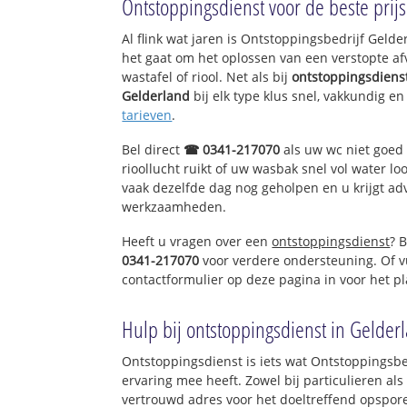
Ontstoppingsdienst voor de beste prijs
Al flink wat jaren is Ontstoppingsbedrijf Geld
het gaat om het oplossen van een verstopte af
wastafel of riool. Net als bij
ontstoppingsdiens
Gelderland
bij elk type klus snel, vakkundig en
tarieven
.
Bel direct
☎ 0341-217070
als uw wc niet goed 
rioollucht ruikt of uw wasbak snel vol water lo
vaak dezelfde dag nog geholpen en u krijgt ad
werkzaamheden.
Heeft u vragen over een
ontstoppingsdienst
? 
0341-217070
voor verdere ondersteuning. Of v
contactformulier op deze pagina in voor het p
Hulp bij ontstoppingsdienst in Gelder
Ontstoppingsdienst is iets wat Ontstoppingsbe
ervaring mee heeft. Zowel bij particulieren al
vertrouwd adres voor het doeltreffend opspor