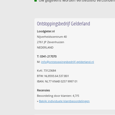
Uw gegevens worden versleuteld verzonden
Ontstoppingsbedrijf Gelderland
Loodgieter.nl
Nijverheidscentrum 40
2761 JP Zevenhuizen
NEDERLAND
T: 0341-217070
M:
info@ontstoppingsbedrijf-gelderland.nl
KvK: 73123684
BTW: NL8593.64.537.B01
IBAN: NL77 KNAB 0257 9997 01
Recensies
Beoordeling door klanten:
4,7
/
5
»
Bekijk individuele klantbeoordelingen