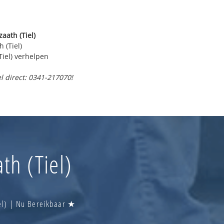
aath (Tiel)
 (Tiel)
Tiel) verhelpen
l direct: 0341-217070!
th (Tiel)
iel) | Nu Bereikbaar ★