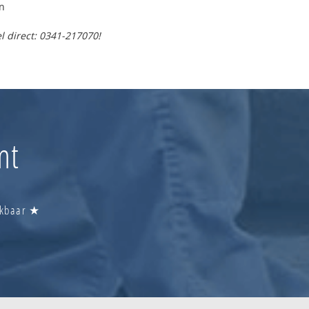
n
l direct: 0341-217070!
mt
eikbaar ★