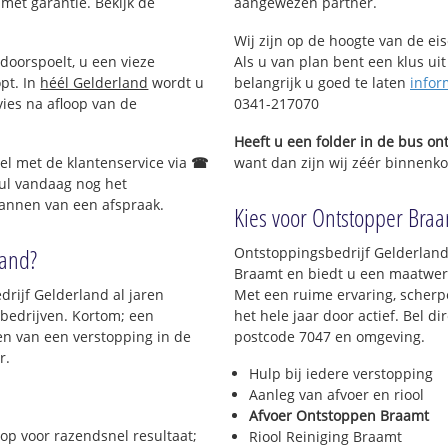
 met garantie. Bekijk de
aangewezen partner.
Wij zijn op de hoogte van de ei
doorspoelt, u een vieze
Als u van plan bent een klus uit
opt. In
héél Gelderland
wordt u
belangrijk u goed te laten
infor
vies na afloop van de
0341-217070
Heeft u een folder in de bus o
Bel met de klantenservice via
☎
want dan zijn wij zéér binnenkor
ul vandaag nog het
lannen van een afspraak.
Kies voor Ontstopper Braam
land?
Ontstoppingsbedrijf Gelderland
Braamt en biedt u een maatwerk 
drijf Gelderland al jaren
Met een ruime ervaring, scherpe
s bedrijven. Kortom; een
het hele jaar door actief. Bel d
en van een verstopping in de
postcode 7047 en omgeving.
r.
Hulp bij iedere verstopping
Aanleg van afvoer en riool
Afvoer Ontstoppen Braamt
op voor razendsnel resultaat;
Riool Reiniging Braamt