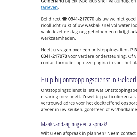
Gelderland
bij elk type klus snel, vakkundig en
tarieven
.
Bel direct
☎ 0341-217070
als uw wc niet goed 
rioollucht ruikt of uw wasbak snel vol water lo
vaak dezelfde dag nog geholpen en u krijgt ad
werkzaamheden.
Heeft u vragen over een
ontstoppingsdienst
? 
0341-217070
voor verdere ondersteuning. Of v
contactformulier op deze pagina in voor het p
Hulp bij ontstoppingsdienst in Gelder
Ontstoppingsdienst is iets wat Ontstoppingsbe
ervaring mee heeft. Zowel bij particulieren al
vertrouwd adres voor het doeltreffend opspor
afvoer in uw keuken, gootsteen of wc/badkame
Maak vandaag nog een afspraak!
Wilt u een afspraak in plannen? Neem contact 