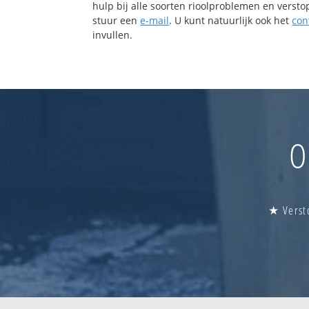
hulp bij alle soorten rioolproblemen en verst
stuur een
e-mail
. U kunt natuurlijk ook het
con
invullen.
O
★ Versto