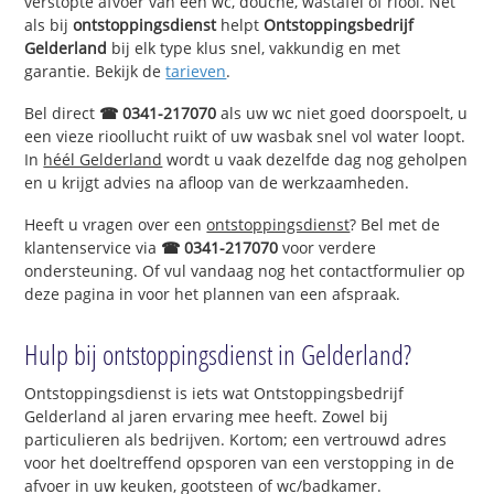
verstopte afvoer van een wc, douche, wastafel of riool. Net
als bij
ontstoppingsdienst
helpt
Ontstoppingsbedrijf
Gelderland
bij elk type klus snel, vakkundig en met
garantie. Bekijk de
tarieven
.
Bel direct
☎ 0341-217070
als uw wc niet goed doorspoelt, u
een vieze rioollucht ruikt of uw wasbak snel vol water loopt.
In
héél Gelderland
wordt u vaak dezelfde dag nog geholpen
en u krijgt advies na afloop van de werkzaamheden.
Heeft u vragen over een
ontstoppingsdienst
? Bel met de
klantenservice via
☎ 0341-217070
voor verdere
ondersteuning. Of vul vandaag nog het contactformulier op
deze pagina in voor het plannen van een afspraak.
Hulp bij ontstoppingsdienst in Gelderland?
Ontstoppingsdienst is iets wat Ontstoppingsbedrijf
Gelderland al jaren ervaring mee heeft. Zowel bij
particulieren als bedrijven. Kortom; een vertrouwd adres
voor het doeltreffend opsporen van een verstopping in de
afvoer in uw keuken, gootsteen of wc/badkamer.